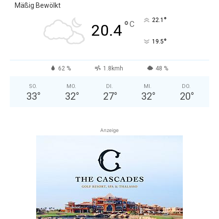
Mäßig Bewölkt
°
22.1
°
C
20.4
°
19.5
62 %
1.8kmh
48 %
SO.
MO.
DI.
MI.
DO.
33
°
32
°
27
°
32
°
20
°
Anzeige