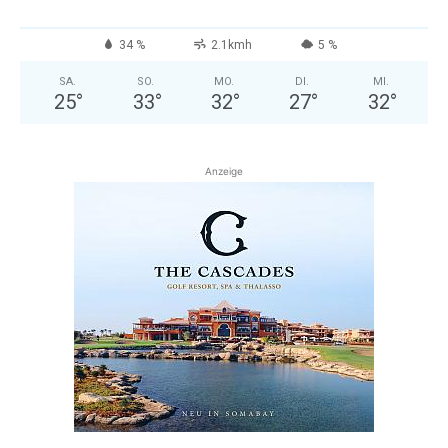
34 %
2.1kmh
5 %
SA.
SO.
MO.
DI.
MI.
25
°
33
°
32
°
27
°
32
°
Anzeige