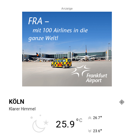
Anzeige
KÖLN
Klarer Himmel
°
26.7
°
C
25.9
°
23.6