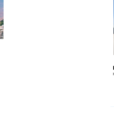
|
Touristiknews
und
Reiseempfehlungen.