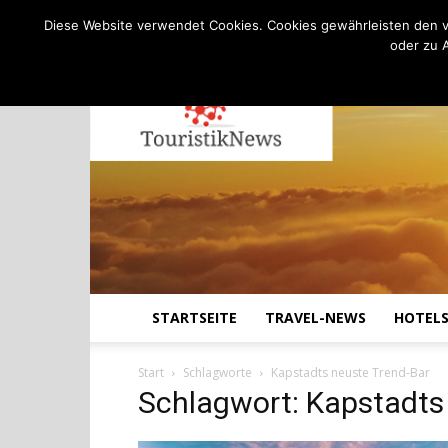
C
17.8
Montag, August 10, 2026
Köln
Diese Website verwendet Cookies. Cookies gewährleisten den v
oder zu 
STARTSEITE
TRAVEL-NEWS
HOTEL
Start
Schlagworte
Kapstadts neuste Trend-Bar
Schlagwort: Kapstadts