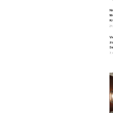
Ni
We
Kr
21
Vi
zu
Se
7.