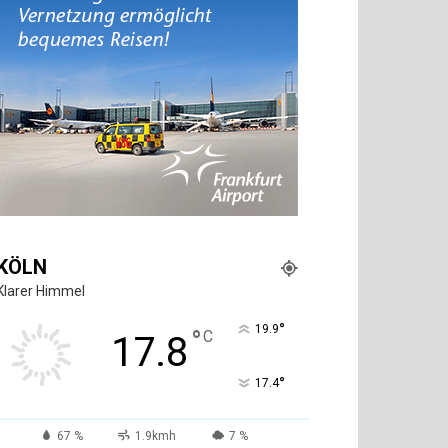
KÖLN
Klarer Himmel
°
19.9
°
C
17.8
°
17.4
67 %
1.9kmh
7 %