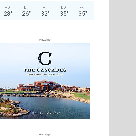
MO.
DI.
MI.
DO.
FR.
28
°
26
°
32
°
35
°
35
°
Anzeige
Anzeige