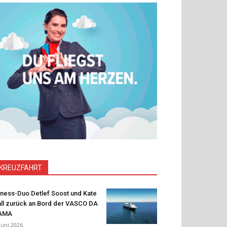
KREUZFAHRT
tness-Duo Detlef Soost und Kate
ll zurück an Bord der VASCO DA
AMA
 Juni 2026