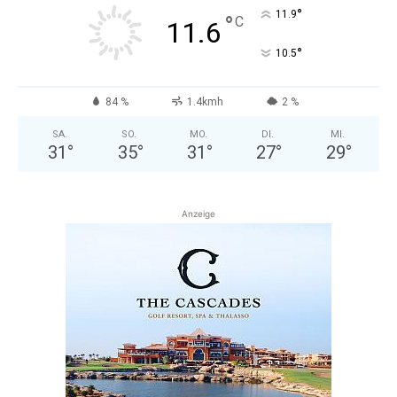
°
11.9
°
C
11.6
°
10.5
84 %
1.4kmh
2 %
SA.
SO.
MO.
DI.
MI.
31
°
35
°
31
°
27
°
29
°
Anzeige