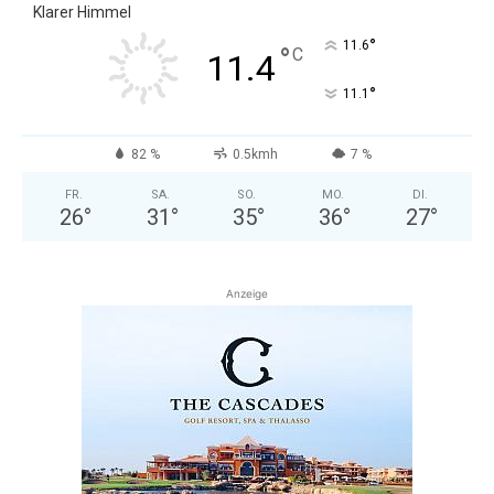
Klarer Himmel
°
11.6
°
C
11.4
°
11.1
82 %
0.5kmh
7 %
FR.
SA.
SO.
MO.
DI.
26
°
31
°
35
°
36
°
27
°
Anzeige