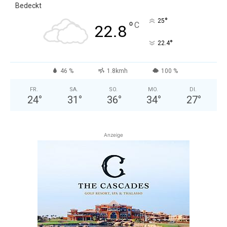
Bedeckt
°
25
°
C
22.8
°
22.4
46 %
1.8kmh
100 %
FR.
SA.
SO.
MO.
DI.
24
°
31
°
36
°
34
°
27
°
Anzeige