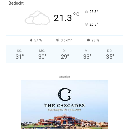
Bedeckt
°
23.5
°
C
21.3
°
20.5
57 %
0.6kmh
98 %
SO.
MO.
DI.
MI.
DO.
31
°
30
°
29
°
33
°
35
°
Anzeige