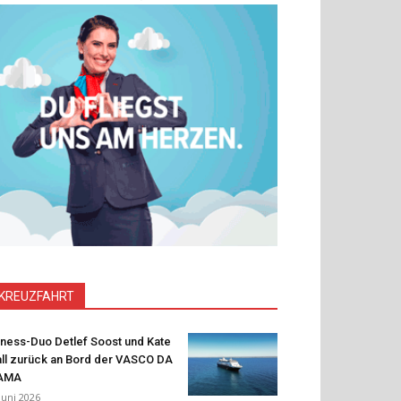
KREUZFAHRT
tness-Duo Detlef Soost und Kate
ll zurück an Bord der VASCO DA
AMA
 Juni 2026