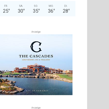
FR.
SA.
SO.
MO.
DI.
25
°
30
°
35
°
36
°
28
°
Anzeige
Anzeige