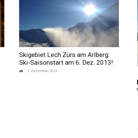
|
Touristiknews
Skigebiet Lech Zürs am Arlberg:
Ski-Saisonstart am 6. Dez. 2013!
sk
-
3. Dezember 2013
und
Reiseempfehlungen.