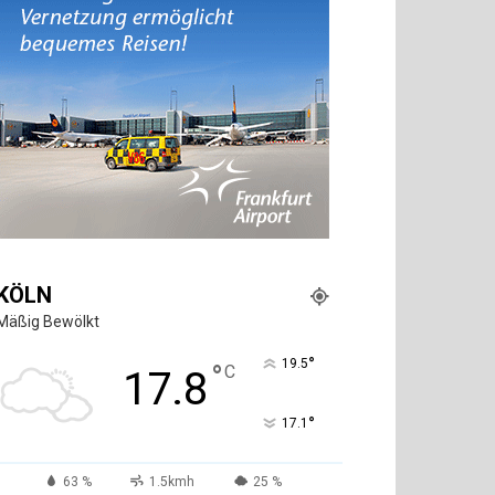
KÖLN
Mäßig Bewölkt
°
19.5
°
C
17.8
°
17.1
63 %
1.5kmh
25 %