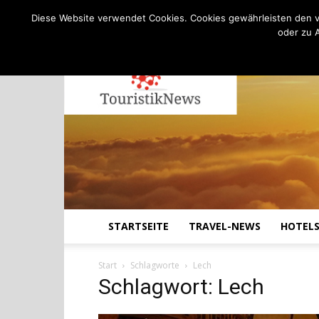
C
17.8
Freitag, August 7, 2026
Köln
Diese Website verwendet Cookies. Cookies gewährleisten den v
oder zu 
STARTSEITE
TRAVEL-NEWS
HOTEL
Start
Schlagworte
Lech
Schlagwort: Lech