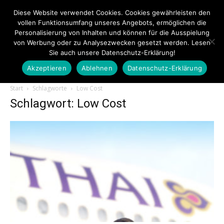
Diese Website verwendet Cookies. Cookies gewährleisten den
vollen Funktionsumfang unseres Angebots, ermöglichen die
Personalisierung von Inhalten und können für die Ausspielung
von Werbung oder zu Analysezwecken gesetzt werden. Lesen
Sie auch unsere Datenschutz-Erklärung!
Akzeptieren
Ablehnen
Datenschutz-Erklärung
Touristiknews.de
Start
Schlagworte
Low Cost
Schlagwort: Low Cost
|
Touristiknews
und