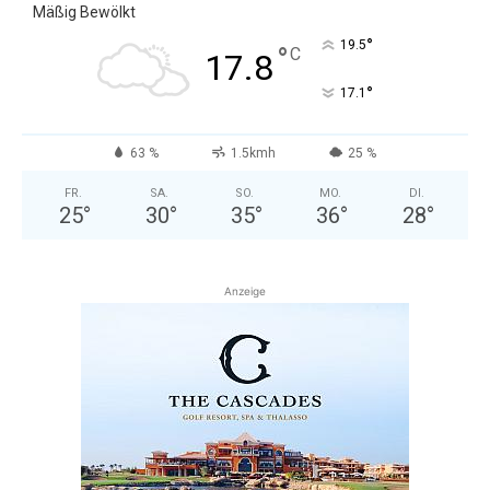
Mäßig Bewölkt
°
19.5
°
C
17.8
°
17.1
63 %
1.5kmh
25 %
FR.
SA.
SO.
MO.
DI.
25
°
30
°
35
°
36
°
28
°
Anzeige