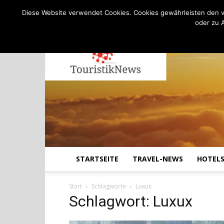
C
20.7
Donnerstag, August 6, 2026
Köln
Diese Website verwendet Cookies. Cookies gewährleisten den v
oder zu 
STARTSEITE
TRAVEL-NEWS
HOTEL
Start
Schlagworte
Luxux
Schlagwort: Luxux