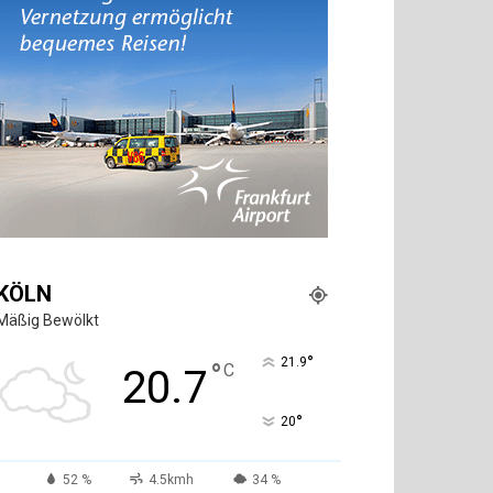
KÖLN
Mäßig Bewölkt
°
21.9
°
C
20.7
°
20
52 %
4.5kmh
34 %