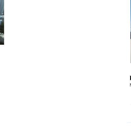
|
Touristiknews
und
Reiseempfehlungen.