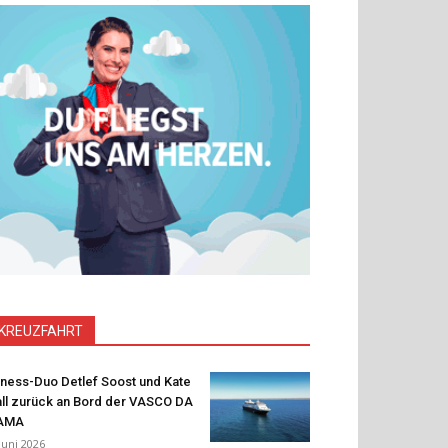
KREUZFAHRT
tness-Duo Detlef Soost und Kate
ll zurück an Bord der VASCO DA
AMA
 Juni 2026