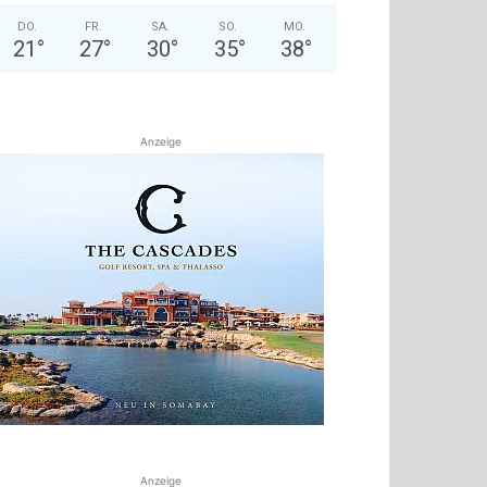
DO.
FR.
SA.
SO.
MO.
21
°
27
°
30
°
35
°
38
°
Anzeige
Anzeige