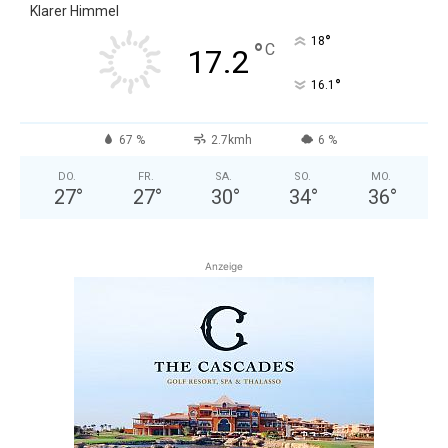
Klarer Himmel
°
18
°
C
17.2
°
16.1
67 %
2.7kmh
6 %
DO.
FR.
SA.
SO.
MO.
27
°
27
°
30
°
34
°
36
°
Anzeige