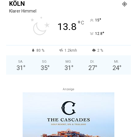
KÖLN
Klarer Himmel
°
15
°
C
13.8
°
12.8
80 %
1.2kmh
2 %
SA.
SO.
MO.
DI.
MI.
31
°
35
°
31
°
27
°
24
°
Anzeige