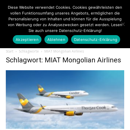
Diese Website verwendet Cookies. Cookies gewährleisten den
vollen Funktionsumfang unseres Angebots, ermöglichen die
Personalisierung von Inhalten und können für die Ausspielung
von Werbung oder zu Analysezwecken gesetzt werden. Lesen
Sie auch unsere Datenschutz-Erklärung!
Akzeptieren
Ablehnen
Datenschutz-Erklärung
Touristiknews.de
Start
Schlagworte
MIAT Mongolian Airlines
Schlagwort: MIAT Mongolian Airlines
|
Touristiknews
und