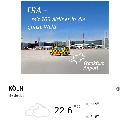
KÖLN
Bedeckt
°
23.9
°
C
22.6
°
21.8