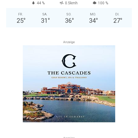
44 %
0.5kmh
100 %
FR.
SA.
SO.
MO.
DI.
25
°
31
°
36
°
34
°
27
°
Anzeige