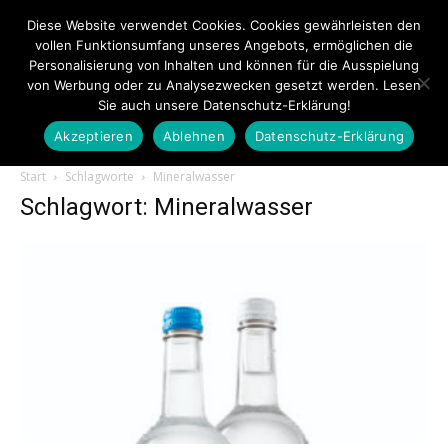
Diese Website verwendet Cookies. Cookies gewährleisten den
vollen Funktionsumfang unseres Angebots, ermöglichen die
Personalisierung von Inhalten und können für die Ausspielung
von Werbung oder zu Analysezwecken gesetzt werden. Lesen
Sie auch unsere Datenschutz-Erklärung!
Akzeptieren
Ablehnen
Datenschutz-Erklärung
Touristiknews.de
Start
Schlagworte
Mineralwasser
Schlagwort: Mineralwasser
|
Touristiknews
und