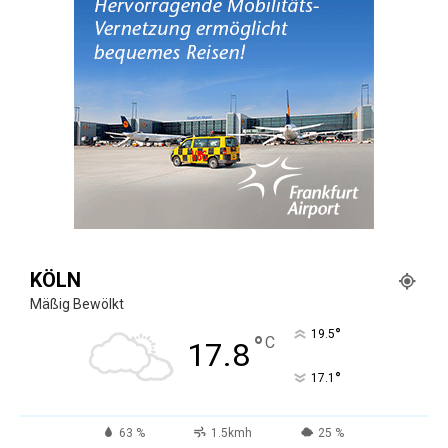
KÖLN
Mäßig Bewölkt
°
19.5
°
C
17.8
°
17.1
63 %
1.5kmh
25 %