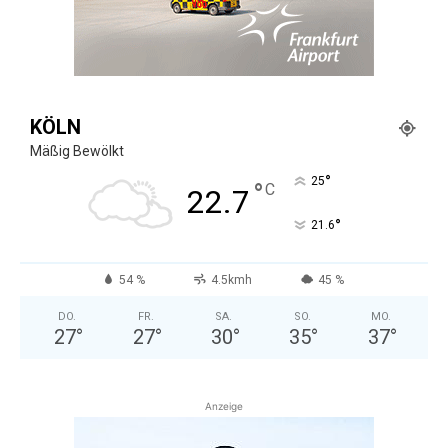
KÖLN
Mäßig Bewölkt
°
25
°
C
22.7
°
21.6
54 %
4.5kmh
45 %
DO.
FR.
SA.
SO.
MO.
27
°
27
°
30
°
35
°
37
°
Anzeige