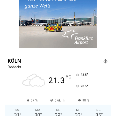
KÖLN
Bedeckt
°
23.5
°
C
21.3
°
20.5
57 %
0.6kmh
98 %
SO.
MO.
DI.
MI.
DO.
31
°
30
°
29
°
33
°
35
°