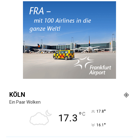
KÖLN
Ein Paar Wolken
°
17.8
°
C
17.3
°
16.1