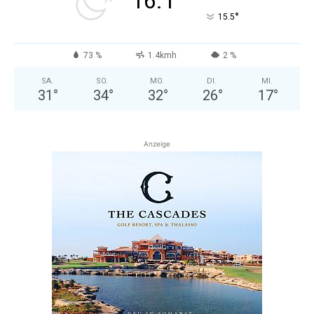
16.1
°
15.5
73 %
1.4kmh
2 %
SA.
SO.
MO.
DI.
MI.
31
°
34
°
32
°
26
°
17
°
Anzeige