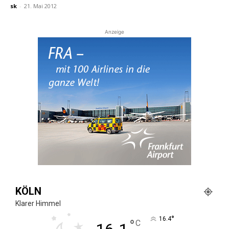
sk
-
21. Mai 2012
Anzeige
KÖLN
Klarer Himmel
°
16.4
°
C