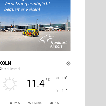
KÖLN
Klarer Himmel
°
11.6
°
C
11.4
°
11.1
82 %
0.5kmh
7 %