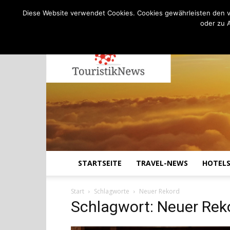
C
11.4
Freitag, August 7, 2026
Köln
Diese Website verwendet Cookies. Cookies gewährleisten den v
oder zu 
STARTSEITE
TRAVEL-NEWS
HOTEL
Start
Schlagworte
Neuer Rekord
Schlagwort: Neuer Rek