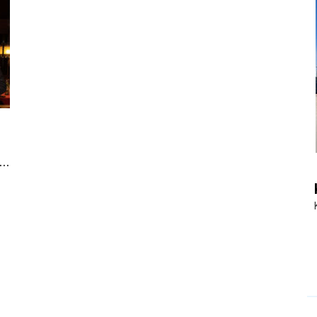
|
Touristiknews
..
und
Reiseempfehlungen.