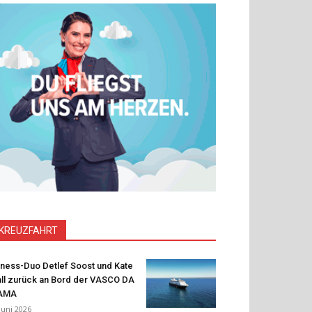
KREUZFAHRT
tness-Duo Detlef Soost und Kate
ll zurück an Bord der VASCO DA
AMA
 Juni 2026