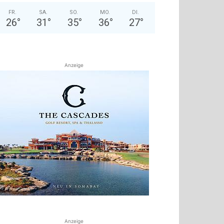
FR.
SA.
SO.
MO.
DI.
26
°
31
°
35
°
36
°
27
°
Anzeige
Anzeige