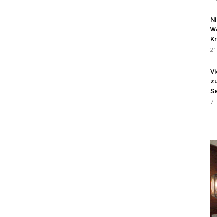
Ni
We
Kr
21
Vi
zu
Se
7.