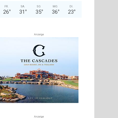
FR.
SA.
SO.
MO.
DI.
26
°
31
°
35
°
36
°
23
°
Anzeige
Anzeige