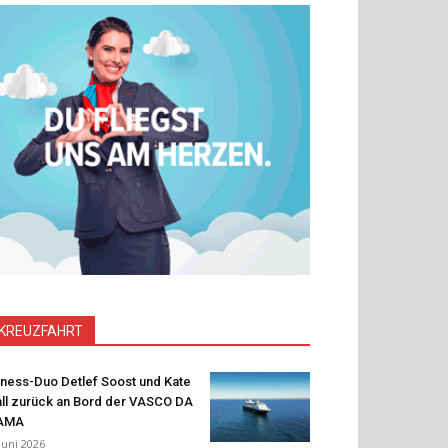
KREUZFAHRT
tness-Duo Detlef Soost und Kate
ll zurück an Bord der VASCO DA
AMA
 Juni 2026