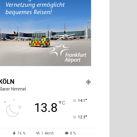
KÖLN
Klarer Himmel
°
14.1
°
C
13.8
°
12.3
76 %
1.4kmh
8 %