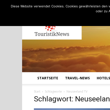
C
13.8
Freitag, August 7, 2026
Köln
Diese Website verwendet Cookies. Cookies gewährleisten den v
oder zu 
STARTSEITE
TRAVEL-NEWS
HOTEL
Start
Schlagworte
Neuseeland TV
Schlagwort: Neuseela