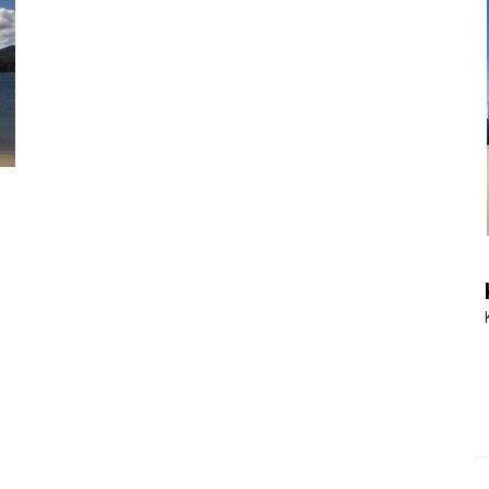
|
Touristiknews
und
Reiseempfehlungen.