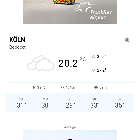
KÖLN
Bedeckt
°
30.5
°
C
28.2
°
27.2
38 %
1.4kmh
93 %
SO.
MO.
DI.
MI.
DO.
31
°
30
°
29
°
33
°
35
°
Anzeige