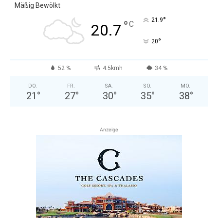
Mäßig Bewölkt
°
21.9
°
C
20.7
°
20
52 %
4.5kmh
34 %
DO.
FR.
SA.
SO.
MO.
21
°
27
°
30
°
35
°
38
°
Anzeige