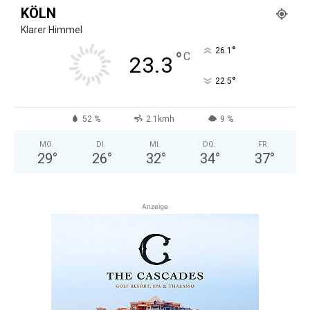
KÖLN
Klarer Himmel
°
26.1
°
C
23.3
°
22.5
52 %
2.1kmh
9 %
MO.
DI.
MI.
DO.
FR.
29
°
26
°
32
°
34
°
37
°
Anzeige