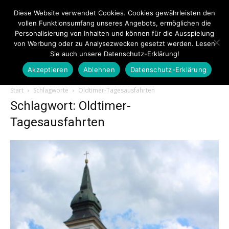
Diese Website verwendet Cookies. Cookies gewährleisten den
vollen Funktionsumfang unseres Angebots, ermöglichen die
Personalisierung von Inhalten und können für die Ausspielung
von Werbung oder zu Analysezwecken gesetzt werden. Lesen
Sie auch unsere Datenschutz-Erklärung!
Akzeptieren
Ablehnen
Datenschutz-Erklärung
Touristiknews.de
Start
Schlagworte
Oldtimer-Tagesausfahrten
Schlagwort: Oldtimer-
Tagesausfahrten
|
Touristiknews
und