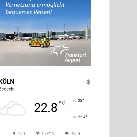
KÖLN
Bedeckt
°
25
°
C
22.8
°
22.4
46 %
1.8kmh
100 %