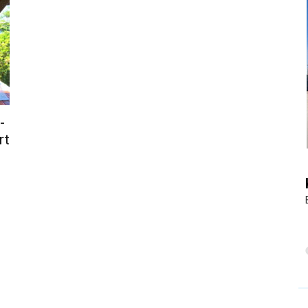
|
Touristiknews
-
rt
und
Reiseempfehlungen.