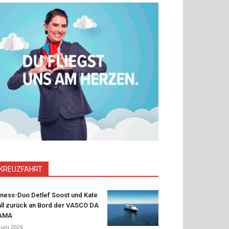
KREUZFAHRT
tness-Duo Detlef Soost und Kate
ll zurück an Bord der VASCO DA
AMA
 Juni 2026