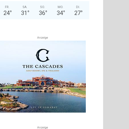
FR.
SA.
SO.
MO.
DI.
24
°
31
°
36
°
34
°
27
°
Anzeige
Anzeige