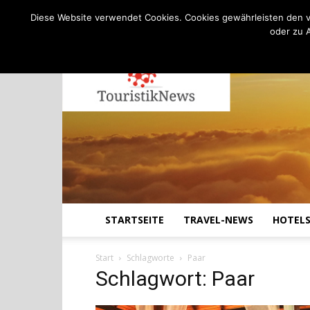
C
22.8
Freitag, August 7, 2026
Köln
Diese Website verwendet Cookies. Cookies gewährleisten den v
oder zu 
STARTSEITE
TRAVEL-NEWS
HOTEL
Start
Schlagworte
Paar
Schlagwort: Paar