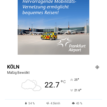
KÖLN
Mäßig Bewölkt
°
25
°
C
22.7
°
21.6
54 %
4.5kmh
45 %