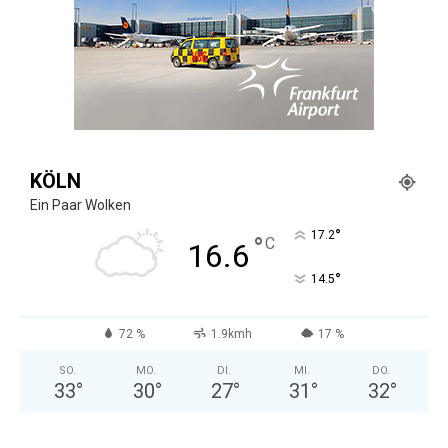
KÖLN
Ein Paar Wolken
°
17.2
°
C
16.6
°
14.5
72 %
1.9kmh
17 %
SO.
MO.
DI.
MI.
DO.
33
°
30
°
27
°
31
°
32
°