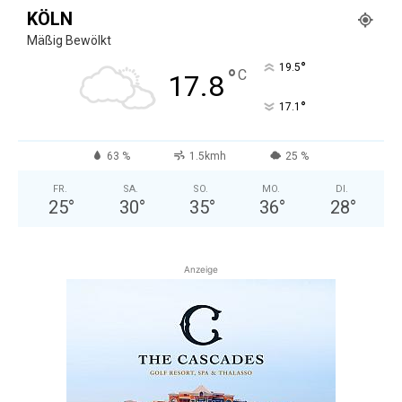
KÖLN
Mäßig Bewölkt
°
19.5
°
C
17.8
°
17.1
63 %
1.5kmh
25 %
FR.
SA.
SO.
MO.
DI.
25
°
30
°
35
°
36
°
28
°
Anzeige