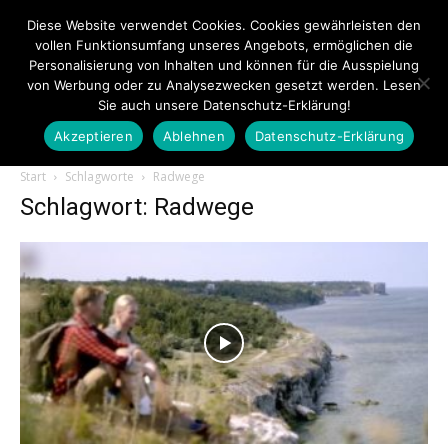
Diese Website verwendet Cookies. Cookies gewährleisten den
vollen Funktionsumfang unseres Angebots, ermöglichen die
Personalisierung von Inhalten und können für die Ausspielung
von Werbung oder zu Analysezwecken gesetzt werden. Lesen
Sie auch unsere Datenschutz-Erklärung!
Akzeptieren
Ablehnen
Datenschutz-Erklärung
Touristiknews.de
Start
Schlagworte
Radwege
Schlagwort: Radwege
|
Touristiknews
und