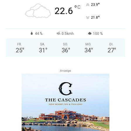
°
23.9
°
C
22.6
°
21.8
44 %
0.5kmh
100 %
FR.
SA.
SO.
MO.
DI.
25
°
31
°
36
°
34
°
27
°
Anzeige