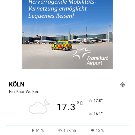
KÖLN
Ein Paar Wolken
°
17.8
°
C
17.3
°
16.1
61 %
1.7kmh
15 %