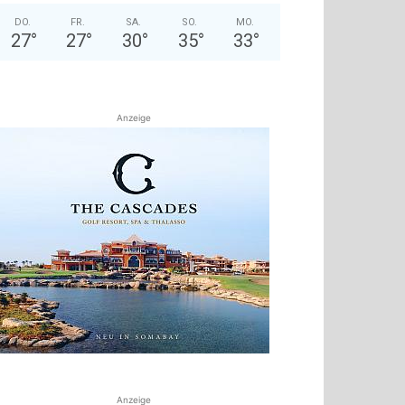
DO.
FR.
SA.
SO.
MO.
27
°
27
°
30
°
35
°
33
°
Anzeige
Anzeige