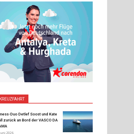
KREUZFAHRT
tness-Duo Detlef Soost und Kate
ll zurück an Bord der VASCO DA
AMA
 Juni 2026