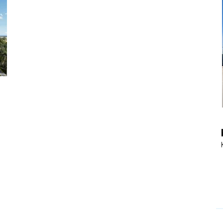
|
Touristiknews
n
und
Reiseempfehlungen.