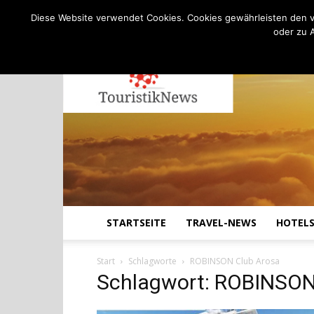
C
18.9
Donnerstag, August 6, 2026
Köln
Diese Website verwendet Cookies. Cookies gewährleisten den v
oder zu 
STARTSEITE
TRAVEL-NEWS
HOTEL
Start
Schlagworte
ROBINSON Club Arosa
Schlagwort: ROBINSON