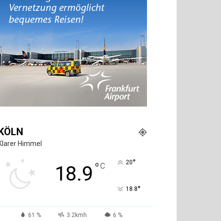
KÖLN
Klarer Himmel
°
20
°
C
18.9
°
18.8
61 %
3.2kmh
6 %