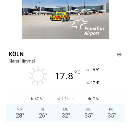
KÖLN
Klarer Himmel
°
19.9
°
C
17.8
°
17.4
67 %
1.9kmh
7 %
MO.
DI.
MI.
DO.
FR.
28
°
26
°
32
°
35
°
35
°