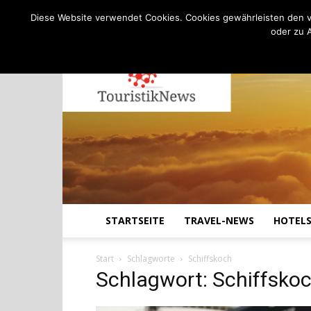
C
16.1
Samstag, August 8, 2026
Köln
Diese Website verwendet Cookies. Cookies gewährleisten den v
oder zu 
STARTSEITE
TRAVEL-NEWS
HOTEL
Start
Schlagworte
Schiffskoch
Schlagwort: Schiffsko