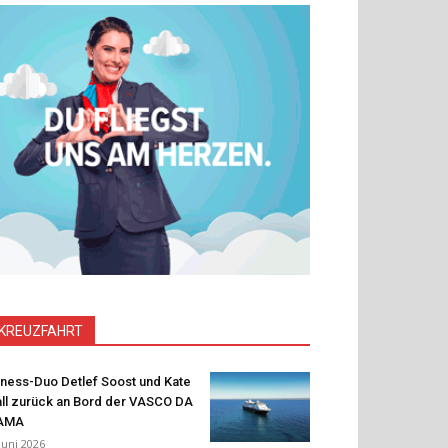
KREUZFAHRT
tness-Duo Detlef Soost und Kate
ll zurück an Bord der VASCO DA
AMA
 Juni 2026