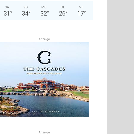
SA.
SO.
MO.
DI.
MI.
31
°
34
°
32
°
26
°
17
°
Anzeige
Anzeige