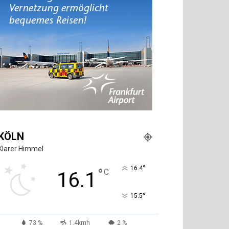
KÖLN
Klarer Himmel
°
16.4
°
C
16.1
°
15.5
73 %
1.4kmh
2 %