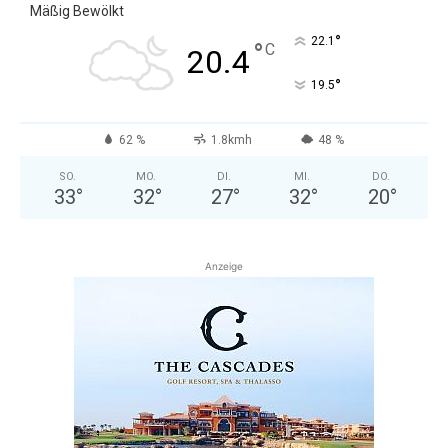
Mäßig Bewölkt
°
22.1
°
C
20.4
°
19.5
62 %
1.8kmh
48 %
SO.
MO.
DI.
MI.
DO.
33
°
32
°
27
°
32
°
20
°
Anzeige