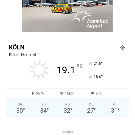
KÖLN
Klarer Himmel
°
21.6
°
C
19.1
°
18.6
65 %
1kmh
5 %
SA.
SO.
MO.
DI.
MI.
30
°
34
°
32
°
27
°
31
°
Anzeige