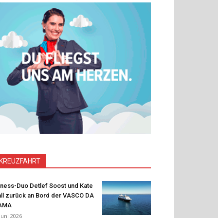
KREUZFAHRT
tness-Duo Detlef Soost und Kate
ll zurück an Bord der VASCO DA
AMA
 Juni 2026