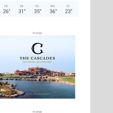
FR.
SA.
SO.
MO.
DI.
26
°
31
°
35
°
36
°
23
°
Anzeige
Anzeige