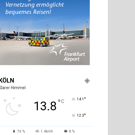
KÖLN
Klarer Himmel
°
14.1
°
C
13.8
°
12.3
76 %
1.4kmh
8 %