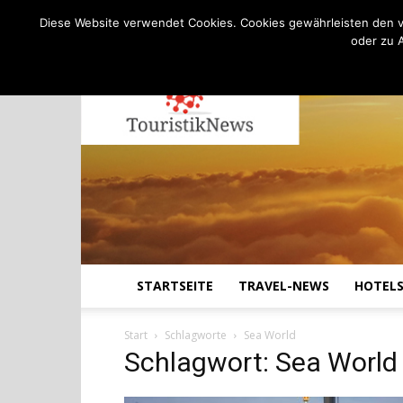
C
13.8
Freitag, August 7, 2026
Köln
Diese Website verwendet Cookies. Cookies gewährleisten den v
oder zu 
STARTSEITE
TRAVEL-NEWS
HOTEL
Start
Schlagworte
Sea World
Schlagwort: Sea World