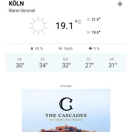
KÖLN
Klarer Himmel
°
21.6
°
C
19.1
°
18.6
65 %
1kmh
5 %
SA.
SO.
MO.
DI.
MI.
30
°
34
°
32
°
27
°
31
°
Anzeige