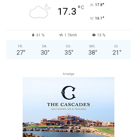
°
17.8
°
C
17.3
°
16.1
61 %
1.7kmh
15 %
FR.
SA.
SO.
MO.
DI.
27
°
30
°
35
°
38
°
21
°
Anzeige