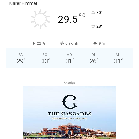
Klarer Himmel
°
30
°
C
29.5
°
28
22 %
0.9kmh
9 %
SA.
SO.
MO.
DI.
MI.
29
°
33
°
31
°
26
°
31
°
Anzeige