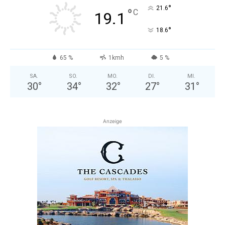
°
21.6
°
C
19.1
°
18.6
65 %
1kmh
5 %
SA.
SO.
MO.
DI.
MI.
30
°
34
°
32
°
27
°
31
°
Anzeige