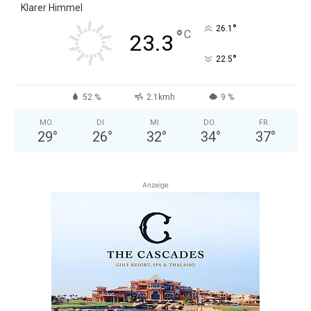
Klarer Himmel
°
26.1
°
C
23.3
°
22.5
52 %
2.1kmh
9 %
MO.
DI.
MI.
DO.
FR.
29
°
26
°
32
°
34
°
37
°
Anzeige