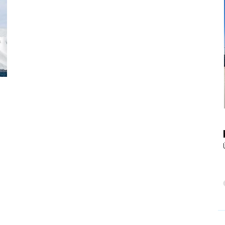
|
Touristiknews
und
Reiseempfehlungen.