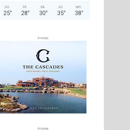
DO.
FR.
SA.
SO.
MO.
25
°
28
°
30
°
35
°
38
°
Anzeige
Anzeige