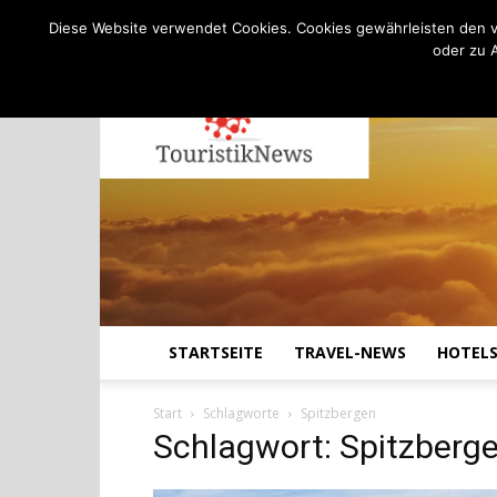
C
25.1
Donnerstag, August 6, 2026
Köln
Diese Website verwendet Cookies. Cookies gewährleisten den v
oder zu 
STARTSEITE
TRAVEL-NEWS
HOTEL
Start
Schlagworte
Spitzbergen
Schlagwort: Spitzberg