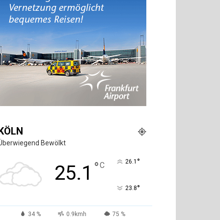
KÖLN
Überwiegend Bewölkt
°
26.1
°
C
25.1
°
23.8
34 %
0.9kmh
75 %