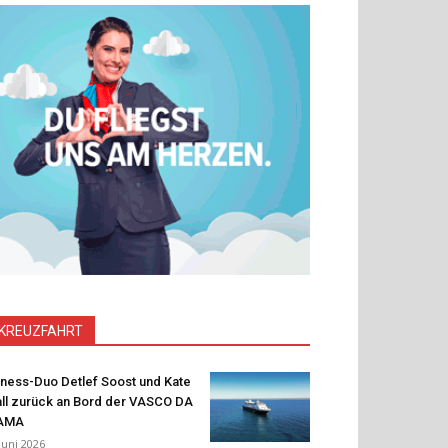
KREUZFAHRT
tness-Duo Detlef Soost und Kate
ll zurück an Bord der VASCO DA
AMA
 Juni 2026