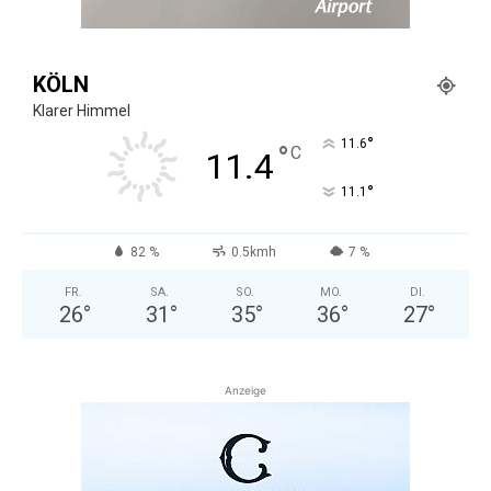
KÖLN
Klarer Himmel
°
11.6
°
C
11.4
°
11.1
82 %
0.5kmh
7 %
FR.
SA.
SO.
MO.
DI.
26
°
31
°
35
°
36
°
27
°
Anzeige