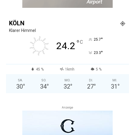
KÖLN
Klarer Himmel
°
25.7
°
C
24.2
°
23.3
45 %
1kmh
5 %
SA.
SO.
MO.
DI.
MI.
30
°
34
°
32
°
27
°
31
°
Anzeige