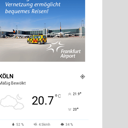
KÖLN
Mäßig Bewölkt
°
21.9
°
C
20.7
°
20
52 %
4.5kmh
34 %