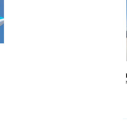
|
Touristiknews
und
Reiseempfehlungen.