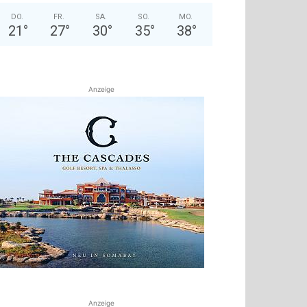
DO.
FR.
SA.
SO.
MO.
21
°
27
°
30
°
35
°
38
°
Anzeige
Anzeige