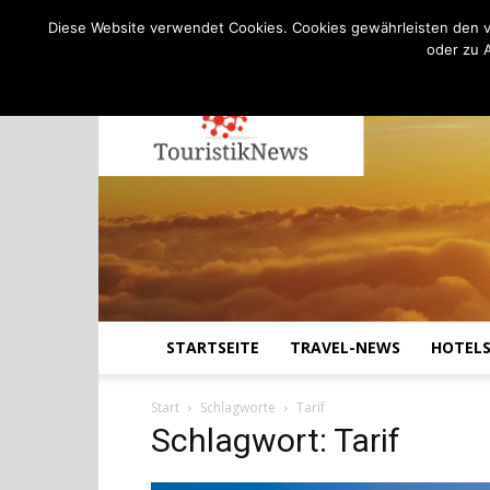
C
20.7
Donnerstag, August 6, 2026
Köln
Diese Website verwendet Cookies. Cookies gewährleisten den v
oder zu 
STARTSEITE
TRAVEL-NEWS
HOTEL
Start
Schlagworte
Tarif
Schlagwort: Tarif