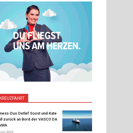
KREUZFAHRT
tness-Duo Detlef Soost und Kate
ll zurück an Bord der VASCO DA
AMA
 Juni 2026