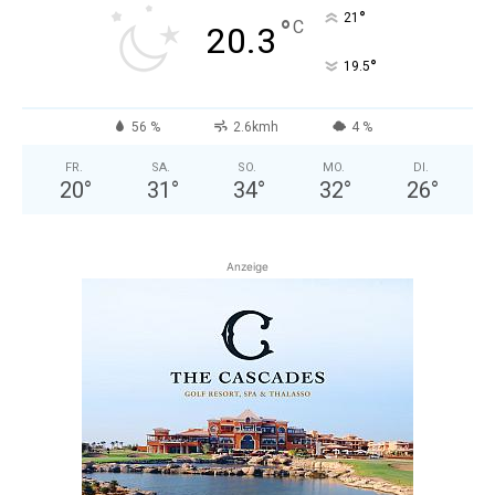
°
21
°
C
20.3
°
19.5
56 %
2.6kmh
4 %
FR.
SA.
SO.
MO.
DI.
20
°
31
°
34
°
32
°
26
°
Anzeige