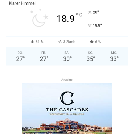
Klarer Himmel
°
20
°
C
18.9
°
18.8
61 %
3.2kmh
6 %
DO.
FR.
SA.
SO.
MO.
27
°
27
°
30
°
35
°
33
°
Anzeige