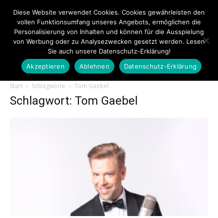
Diese Website verwendet Cookies. Cookies gewährleisten den
vollen Funktionsumfang unseres Angebots, ermöglichen die
Personalisierung von Inhalten und können für die Ausspielung
von Werbung oder zu Analysezwecken gesetzt werden. Lesen
Sie auch unsere Datenschutz-Erklärung!
Akzeptieren
Ablehnen
Datenschutz-Erklärung
Touristiknews.de
Start
Schlagworte
Tom Gaebel
Schlagwort: Tom Gaebel
|
Touristiknews
und