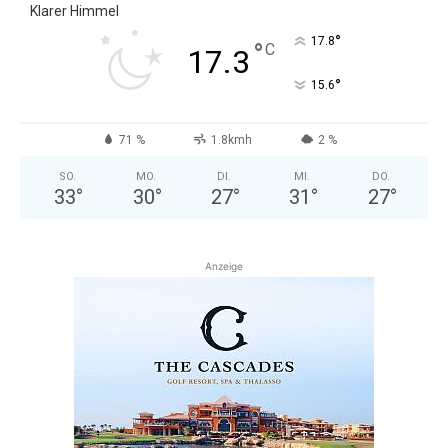
Klarer Himmel
°
17.8
°
C
17.3
°
15.6
71 %
1.8kmh
2 %
SO.
MO.
DI.
MI.
DO.
33
°
30
°
27
°
31
°
27
°
Anzeige