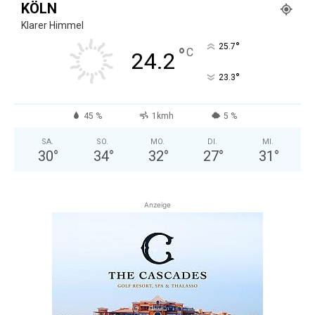
KÖLN
Klarer Himmel
°
25.7
°
C
24.2
°
23.3
45 %
1kmh
5 %
SA.
SO.
MO.
DI.
MI.
30
°
34
°
32
°
27
°
31
°
Anzeige