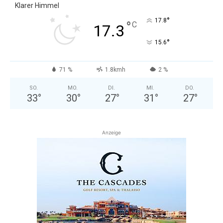
Klarer Himmel
°
17.8
°
C
17.3
°
15.6
71 %
1.8kmh
2 %
SO.
MO.
DI.
MI.
DO.
33
°
30
°
27
°
31
°
27
°
Anzeige