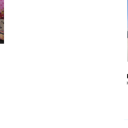
|
Touristiknews
und
Reiseempfehlungen.