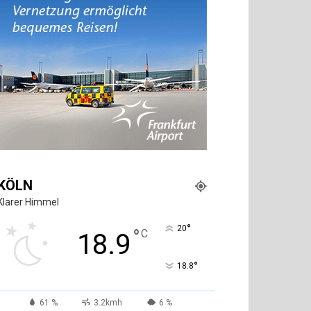
KÖLN
Klarer Himmel
°
20
°
C
18.9
°
18.8
61 %
3.2kmh
6 %