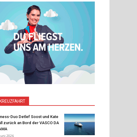
KREUZFAHRT
tness-Duo Detlef Soost und Kate
ll zurück an Bord der VASCO DA
AMA
 Juni 2026