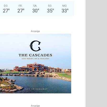
DO.
FR.
SA.
SO.
MO.
27
°
27
°
30
°
35
°
33
°
Anzeige
Anzeige