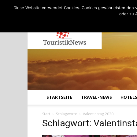
C
18.9
Donnerstag, August 6, 2026
Köln
Diese Website verwendet Cookies. Cookies gewährleisten den v
oder zu 
STARTSEITE
TRAVEL-NEWS
HOTEL
Start
Schlagworte
Valentinstag 2020
Schlagwort: Valentins